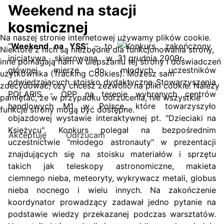
Weekend na stacji
kosmicznej
Na naszej stronie internetowej używamy plików cookie.
“
Weekend na YSS
” – to
Niektóre z nich są niezbędne dla funkcjonowania strony,
inicjatywa skierowana w
inne pomagają nam w ulepszaniu tej strony i doświadczeń
głównej mierze do młodych uczestników
użytkownika (Tracking Cookies). Możesz sam
odwiedzających stoisko dydaktyczne Stowarzyszenia
zdecydować, czy chcesz zezwolić na pliki cookie. Należy
POLARIS - OPP na terenie wybranych centrów
pamiętać, że w przypadku odrzucenia, nie wszystkie
handlowych M1 w Polsce, które towarzyszyło
funkcje strony mogą być dostępne.
objazdowej wystawie interaktywnej pt. "Dzieciaki na
Księżycu". Konkurs polegał na bezpośrednim
Akceptuję
Odrzucam
uczestnictwie "młodego astronauty" w prezentacji
znajdujących się na stoisku materiałów i sprzętu
takich jak teleskopy astronomiczne, makieta
ciemnego nieba, meteoryty, wykrywacz metali, globus
nieba nocnego i wielu innych. Na zakończenie
koordynator prowadzący zadawał jedno pytanie na
podstawie wiedzy przekazanej podczas warsztatów.