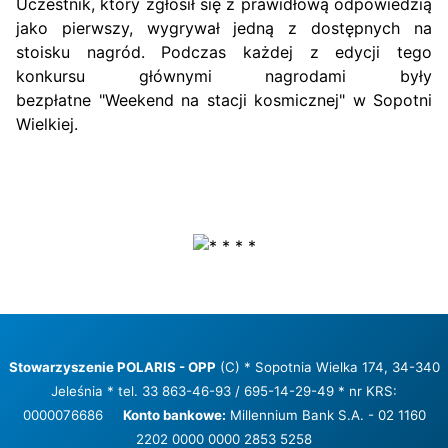
Uczestnik, który zgłosił się z prawidłową odpowiedzią
jako pierwszy, wygrywał jedną z dostępnych na
stoisku nagród. Podczas każdej z edycji tego
konkursu głównymi nagrodami były
bezpłatne "Weekend na stacji kosmicznej" w Sopotni
Wielkiej.
Stowarzyszenie POLARIS - OPP
(C) * Sopotnia Wielka 174, 34-340
Jeleśnia * tel. 33 863-46-93 / 695-14-29-49 * nr KRS:
0000076686
Konto bankowe:
Millennium Bank S.A. - 02 1160
2202 0000 0000 2853 5258